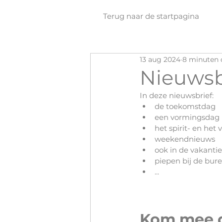
Terug naar de startpagina
13 aug 2024
8 minuten 
Nieuwsb
In deze nieuwsbrief:
de toekomstdag
een vormingsdag r
het spirit- en he
weekendnieuws
ook in de vakantie
piepen bij de bur
...
Kom mee 