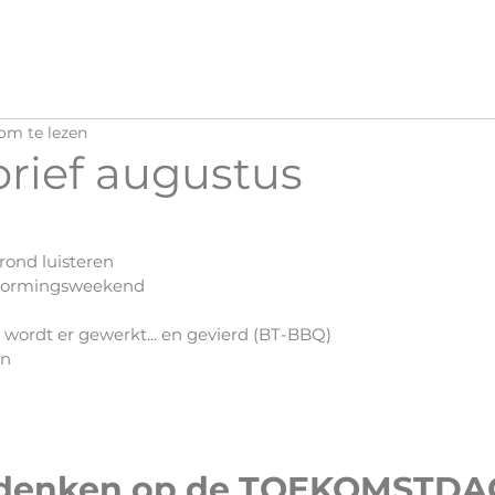
om te lezen
rief augustus
ond luisteren
t vormingsweekend
 wordt er gewerkt... en gevierd (BT-BBQ)
en
denken op de TOEKOMSTDAG