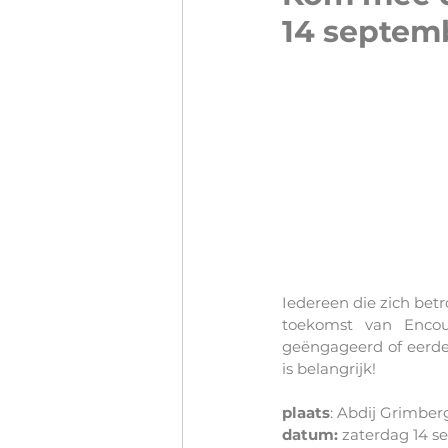
14 septem
Iedereen die zich bet
toekomst van Encoun
geëngageerd of eerder
is belangrijk!
plaats
: Abdij Grimbe
datum:
 zaterdag 14 