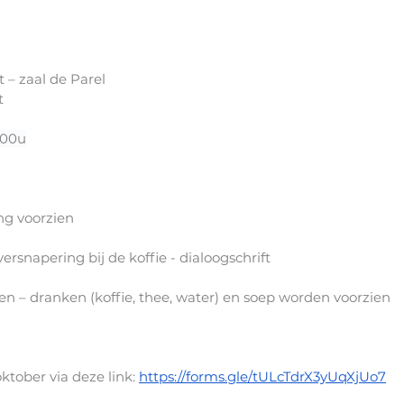
 – zaal de Parel
t
.00u
ng voorzien
 versnapering bij de koffie - dialoogschrift
en – dranken (koffie, thee, water) en soep worden voorzien
oktober via deze link:
https://forms.gle/tULcTdrX3yUqXjUo7