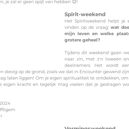
in, je zal er geen spijt van hebben 😊! 
Spirit-weekend
Het Spiritweekend helpt je 
vinden op de vraag: 
wat doet
mijn leven en welke plaats
grotere geheel? 
Tijdens dit weekend gaan w
naar zin, met z'n tweeën e
deelnemers. Het wordt een
n stevig op de grond, zoals we dat in Encounter gewend zijn.
ag laten liggen! Om je eigen spiritualiteit te ontdekken, om 
 eigen kracht en tegelijk mag voelen dat je gedragen word
 2024
Affligem
n
Vormingsweekend