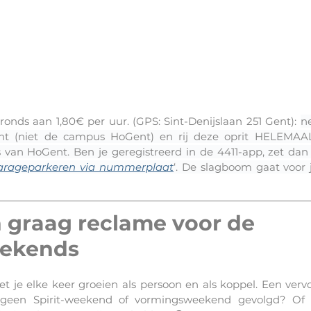
ronds aan 1,80€ per uur. (GPS: Sint-Denijslaan 251 Gent): 
n
t (niet de campus HoGent) en rij deze oprit HELEMAAL 
van HoGent. Ben je geregistreerd in de 4411-app, zet dan
arageparkeren via nummerplaat
‘. De slagboom gaat voor j
graag reclame voor de 
ekends 
 je elke keer groeien als persoon en als koppel. Een ver
een Spirit-weekend of vormingsweekend gevolgd? Of a