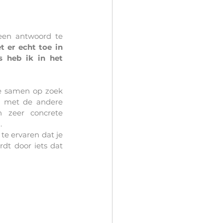
een antwoord te 
 er echt toe in 
 heb ik in het 
e samen op zoek 
n met de andere 
 zeer concrete 
  
te ervaren dat je 
t door iets dat 