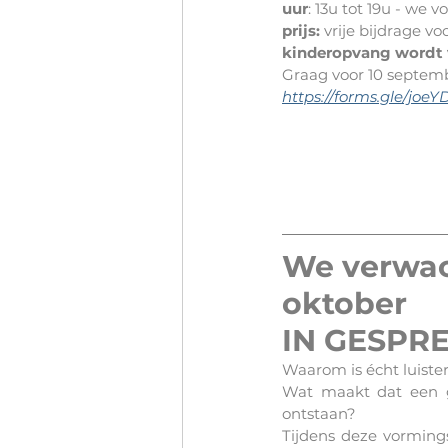
uur
: 13u tot 19u - we 
prijs: 
vrije bijdrage v
kinderopvang wordt 
Graag voor 10 septembe
https://forms.gle/jo
We verwac
oktober 
IN GESPR
Waarom is écht luister
Wat maakt dat een g
ontstaan?
Tijdens deze vormings