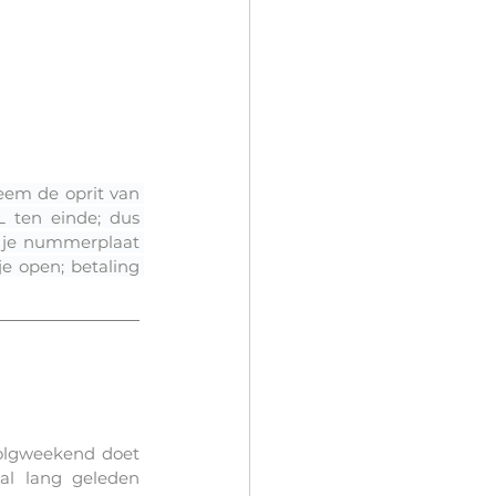
eem de oprit van 
ten einde; dus 
 je nummerplaat 
e open; betaling 
volgweekend doet 
l lang geleden 