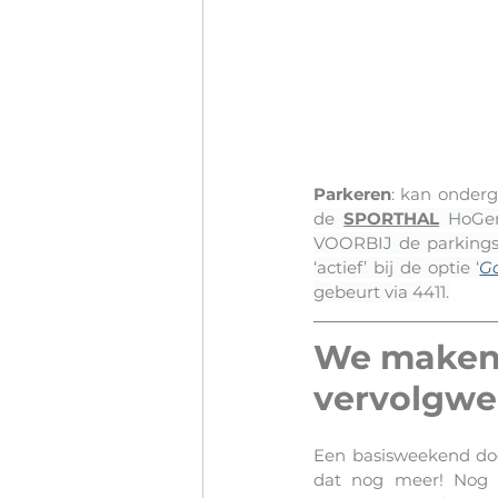
Parkeren
: kan onderg
de 
SPORTHAL
 HoGen
VOORBIJ de parkings 
‘actief’ bij de optie ‘
G
gebeurt via 4411.
We maken 
vervolgwe
Een basisweekend doet
dat nog meer! Nog g