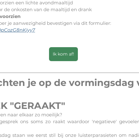
voorzien een lichte avondmaaltijd
oor de onkosten van de maaltijd en drank
voorzien
r je aanwezigheid bevestigen via dit formulier: 
eYDpCozG8nKiyy7
Ik kom af!
hten je op de vormingsdag v
EK "GERAAKT"
en naar elkaar zo moeilijk? 
esprek ons soms zo raakt waardoor 'negatieve' gevoelen
dag staan we eerst stil bij onze luisterparasieten om nadi