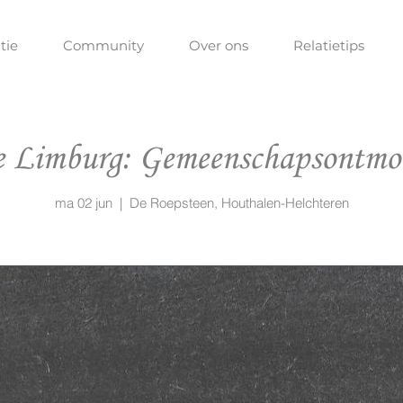
tie
Community
Over ons
Relatietips
 Limburg: Gemeenschapsontmo
ma 02 jun
  |  
De Roepsteen, Houthalen-Helchteren