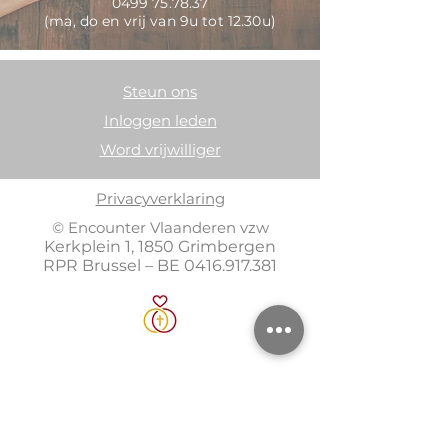
0499 75.78.37
(ma, do en vrij van 9u tot 12.30u)
Steun ons
Inloggen leden
Word vrijwilliger
Privacyverklaring
© Encounter Vlaanderen vzw
Kerkplein 1, 1850 Grimbergen
RPR Brussel – BE
0416.917.381