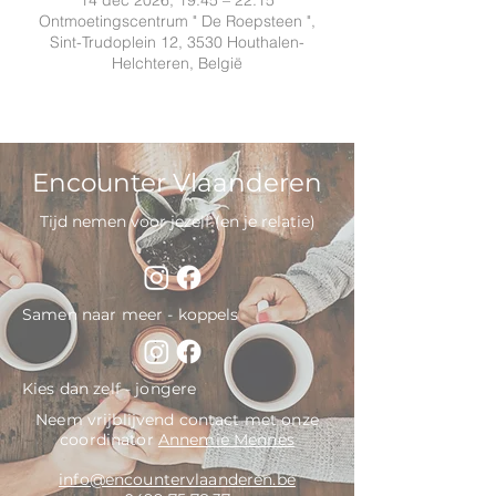
14 dec 2026, 19:45 – 22:15
Ontmoetingscentrum " De Roepsteen ",
Sint-Trudoplein 12, 3530 Houthalen-
Helchteren, België
Encounter Vlaanderen
Tijd nemen voor jezelf (en je relatie)
Samen naar meer - koppels
Kies dan zelf - jongere
Neem vrijblijvend contact met onze
coordinator
Annemie Mennes
info@encountervlaanderen.be