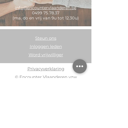
info@encountervlaanderen.be
0499 75.78.37
(ma, do en vrij van 9u tot 12.30u)
Steun ons
Inloggen leden
Word vrijwilliger
Privacyverklaring
© Encounter Vlaanderen vzw
Kerkplein 1, 1850 Grimbergen
RPR Brussel – BE
0416.917.381