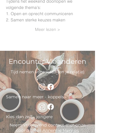
Tijdens het weekend doorlopen we 
Meer lezen >
Encounter Vlaanderen
Tijd nemen voor jezelf (en je relatie)
Samen naar meer - koppels
Kies dan zelf - jongere
Neem vrijblijvend contact met onze
coordinator
Annemie Mennes