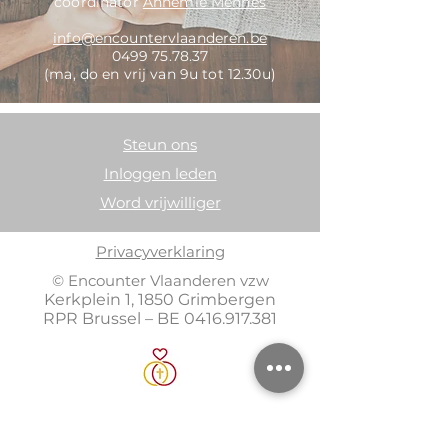
coordinator
Annemie Mennes
info@encountervlaanderen.be
0499 75.78.37
(ma, do en vrij van 9u tot 12.30u)
Steun ons
Inloggen leden
Word vrijwilliger
Privacyverklaring
© Encounter Vlaanderen vzw
Kerkplein 1, 1850 Grimbergen
RPR Brussel – BE
0416.917.381