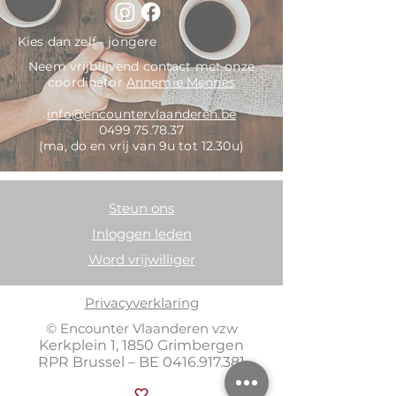
Kies dan zelf - jongere
Neem vrijblijvend contact met onze
coordinator
Annemie Mennes
info@encountervlaanderen.be
0499 75.78.37
(ma, do en vrij van 9u tot 12.30u)
Steun ons
Inloggen leden
Word vrijwilliger
Privacyverklaring
© Encounter Vlaanderen vzw
Kerkplein 1, 1850 Grimbergen
RPR Brussel – BE
0416.917.381