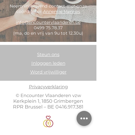
Neem vrijblijvend contact met onze
coordinator
Annemie Mennes
info@encountervlaanderen.be
0499 75.78.37
(ma, do en vrij van 9u tot 12.30u)
Steun ons
Inloggen leden
Word vrijwilliger
Privacyverklaring
© Encounter Vlaanderen vzw
Kerkplein 1, 1850 Grimbergen
RPR Brussel – BE
0416.917.381