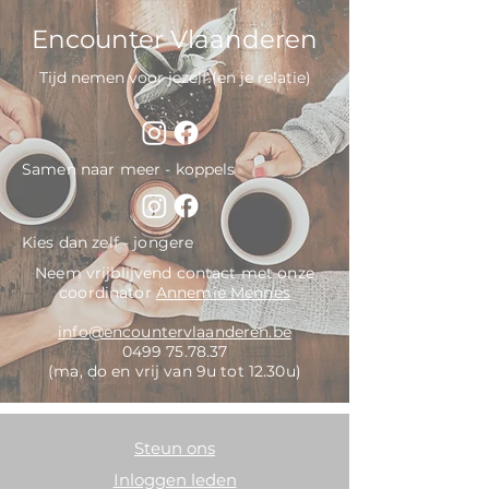
Encounter Vlaanderen
Tijd nemen voor jezelf (en je relatie)
Samen naar meer - koppels
Kies dan zelf - jongere
Neem vrijblijvend contact met onze
coordinator
Annemie Mennes
info@encountervlaanderen.be
0499 75.78.37
(ma, do en vrij van 9u tot 12.30u)
Steun ons
Inloggen leden